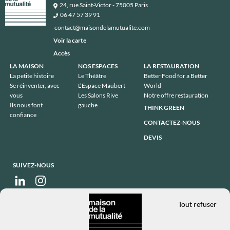
24, rue Saint-Victor - 75005 Paris
06 47 57 39 91
contact@maisondelamutualite.com
Voir la carte
Accès
Pied
LA MAISON
NOS ESPACES
LA RESTAURATION
de
La petite histoire
Le Théâtre
Better Food for a Better
page
Se réinventer, avec
L’Espace Maubert
World
vous
Les Salons Rive
Notre offre restauration
Ils nous font
gauche
THINK GREEN
confiance
CONTACTEZ-NOUS
DEVIS
SUIVEZ-NOUS
Tout refuser
Inscription à la newsletter