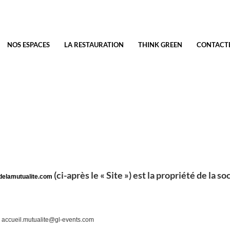
NOS ESPACES
LA RESTAURATION
THINK GREEN
CONTACT
(ci-après le « Site ») est la propriété de la s
elamutualite.com
:
accueil.mutualite@gl-events.com