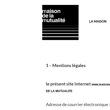
Aller
Panneau de gestion des cookies
au
contenu
principal
Navigation
LA MAISON
principale
1 – Mentions légales
le présent site Internet
www.maisond
DE LA MUTUALITE
Adresse de courrier électronique 